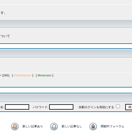
ます。
について
[181] [
Administrator
] [
Moderator
]
名:
パスワード:
自動ログインを有効にする
新しい記事あり
新しい記事なし
閉鎖中フォーラム