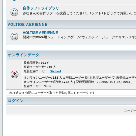
自作ソフトライブラリ
みなさんの自作ソフトを披露してください。1ソフト1トピックでお願いし
VOLTIGE AERIENNE
VOLTIGE AERIENNE
開発中の88VA用シューティングゲーム“ヴォルティージュ・アエリエンヌ”
オンラインデータ
投稿記事数:
361
件
登録ユーザー数:
219
人
最新登録ユーザー:
Stellaol
オンラインユーザー:
181
人 :: 登録ユーザー [0] お忍びユーザー [0] 未登録ユーザー 
オンラインユーザーの記録:
1732
人 [ 記録更新日時 - 2026/02/10 (Tue) 15:41 ]
登録ユーザー: None
これは過去 5 分間にユーザーが取った行動を基にしたデータです
ログイン
ユーザー