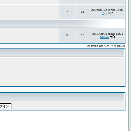
2026/01/22 (Thu) 23:07
7
24
じべ
2012/08/04 (Sat) 14:21
8
18
Shinra
All times are GMT + 9 Hours