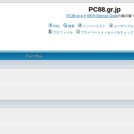
PC88.gr.jp
PC88.gr.jp
と
88VA Eternal Grafx
の掲示板
FAQ
検索
メンバーリスト
ユーザーグル
プロフィール
プライベートメッセージをチェック
フォーラム