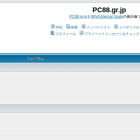
PC88.gr.jp
PC88.gr.jp
と
88VA Eternal Grafx
の掲示板
FAQ
検索
メンバーリスト
ユーザーグル
プロフィール
プライベートメッセージをチェック
フォーラム