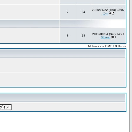
2026/01/22 (Thu) 23:07
7
24
じべ
2012/08/04 (Sat) 14:21
8
18
Shinra
All times are GMT + 9 Hours