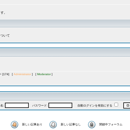
ます。
について
[174] [
Administrator
] [
Moderator
]
名:
パスワード:
自動ログインを有効にする
新しい記事あり
新しい記事なし
閉鎖中フォーラム