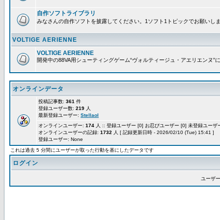
自作ソフトライブラリ
みなさんの自作ソフトを披露してください。1ソフト1トピックでお願いし
VOLTIGE AERIENNE
VOLTIGE AERIENNE
開発中の88VA用シューティングゲーム“ヴォルティージュ・アエリエンヌ”
オンラインデータ
投稿記事数:
361
件
登録ユーザー数:
219
人
最新登録ユーザー:
Stellaol
オンラインユーザー:
174
人 :: 登録ユーザー [0] お忍びユーザー [0] 未登録ユーザー 
オンラインユーザーの記録:
1732
人 [ 記録更新日時 - 2026/02/10 (Tue) 15:41 ]
登録ユーザー: None
これは過去 5 分間にユーザーが取った行動を基にしたデータです
ログイン
ユーザー