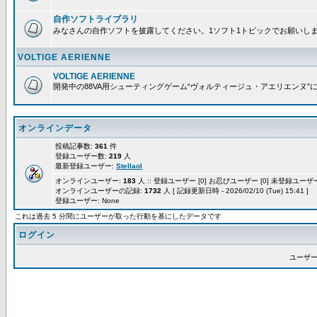
自作ソフトライブラリ
みなさんの自作ソフトを披露してください。1ソフト1トピックでお願いし
VOLTIGE AERIENNE
VOLTIGE AERIENNE
開発中の88VA用シューティングゲーム“ヴォルティージュ・アエリエンヌ”
オンラインデータ
投稿記事数:
361
件
登録ユーザー数:
219
人
最新登録ユーザー:
Stellaol
オンラインユーザー:
183
人 :: 登録ユーザー [0] お忍びユーザー [0] 未登録ユーザー 
オンラインユーザーの記録:
1732
人 [ 記録更新日時 - 2026/02/10 (Tue) 15:41 ]
登録ユーザー: None
これは過去 5 分間にユーザーが取った行動を基にしたデータです
ログイン
ユーザー