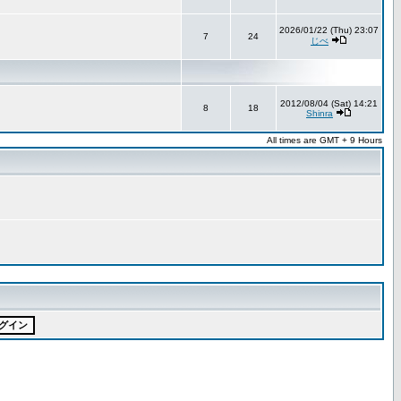
2026/01/22 (Thu) 23:07
7
24
じべ
2012/08/04 (Sat) 14:21
8
18
Shinra
All times are GMT + 9 Hours