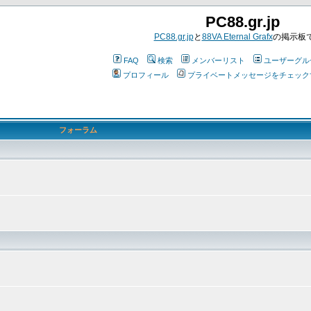
PC88.gr.jp
PC88.gr.jp
と
88VA Eternal Grafx
の掲示板
FAQ
検索
メンバーリスト
ユーザーグル
プロフィール
プライベートメッセージをチェック
フォーラム