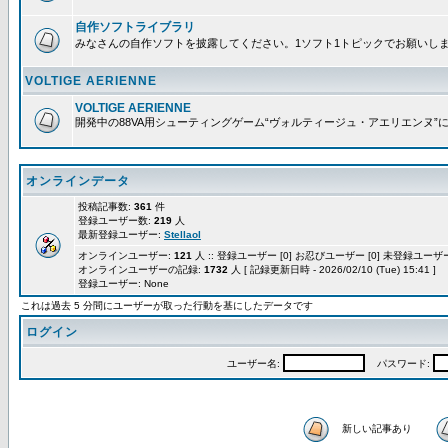
自作ソフトライブラリ
みなさんの自作ソフトを披露してください。1ソフト1トピックでお願いし
VOLTIGE AERIENNE
VOLTIGE AERIENNE
開発中の88VA用シューティングゲーム“ヴォルティージュ・アエリエンヌ”
オンラインデータ
投稿記事数:
361
件
登録ユーザー数:
219
人
最新登録ユーザー:
Stellaol
オンラインユーザー:
121
人 :: 登録ユーザー [0] お忍びユーザー [0] 未登録ユーザー 
オンラインユーザーの記録:
1732
人 [ 記録更新日時 - 2026/02/10 (Tue) 15:41 ]
登録ユーザー: None
これは過去 5 分間にユーザーが取った行動を基にしたデータです
ログイン
ユーザー名:
パスワード:
新しい記事あり