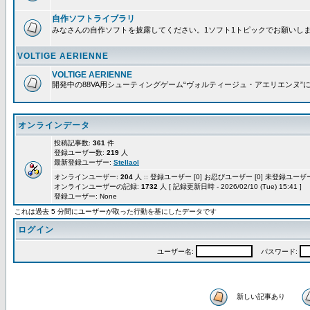
自作ソフトライブラリ
みなさんの自作ソフトを披露してください。1ソフト1トピックでお願いし
VOLTIGE AERIENNE
VOLTIGE AERIENNE
開発中の88VA用シューティングゲーム“ヴォルティージュ・アエリエンヌ”
オンラインデータ
投稿記事数:
361
件
登録ユーザー数:
219
人
最新登録ユーザー:
Stellaol
オンラインユーザー:
204
人 :: 登録ユーザー [0] お忍びユーザー [0] 未登録ユーザー 
オンラインユーザーの記録:
1732
人 [ 記録更新日時 - 2026/02/10 (Tue) 15:41 ]
登録ユーザー: None
これは過去 5 分間にユーザーが取った行動を基にしたデータです
ログイン
ユーザー名:
パスワード:
新しい記事あり