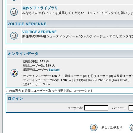
自作ソフトライブラリ
みなさんの自作ソフトを披露してください。1ソフト1トピックでお願いし
VOLTIGE AERIENNE
VOLTIGE AERIENNE
開発中の88VA用シューティングゲーム“ヴォルティージュ・アエリエンヌ”
オンラインデータ
投稿記事数:
361
件
登録ユーザー数:
219
人
最新登録ユーザー:
Stellaol
オンラインユーザー:
125
人 :: 登録ユーザー [0] お忍びユーザー [0] 未登録ユーザー 
オンラインユーザーの記録:
1732
人 [ 記録更新日時 - 2026/02/10 (Tue) 15:41 ]
登録ユーザー: None
これは過去 5 分間にユーザーが取った行動を基にしたデータです
ログイン
ユーザー名:
パスワード:
新しい記事あり