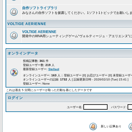
自作ソフトライブラリ
みなさんの自作ソフトを披露してください。1ソフト1トピックでお願いし
VOLTIGE AERIENNE
VOLTIGE AERIENNE
開発中の88VA用シューティングゲーム“ヴォルティージュ・アエリエンヌ”
オンラインデータ
投稿記事数:
361
件
登録ユーザー数:
219
人
最新登録ユーザー:
Stellaol
オンラインユーザー:
163
人 :: 登録ユーザー [0] お忍びユーザー [0] 未登録ユーザー 
オンラインユーザーの記録:
1732
人 [ 記録更新日時 - 2026/02/10 (Tue) 15:41 ]
登録ユーザー: None
これは過去 5 分間にユーザーが取った行動を基にしたデータです
ログイン
ユーザー名:
パスワード:
新しい記事あり