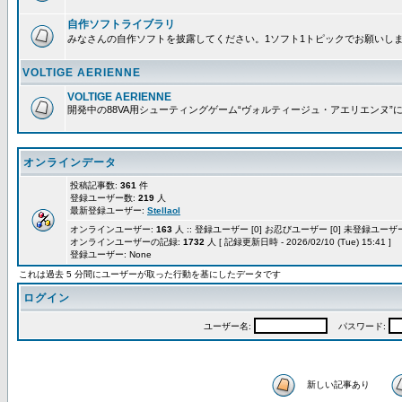
自作ソフトライブラリ
みなさんの自作ソフトを披露してください。1ソフト1トピックでお願いし
VOLTIGE AERIENNE
VOLTIGE AERIENNE
開発中の88VA用シューティングゲーム“ヴォルティージュ・アエリエンヌ”
オンラインデータ
投稿記事数:
361
件
登録ユーザー数:
219
人
最新登録ユーザー:
Stellaol
オンラインユーザー:
163
人 :: 登録ユーザー [0] お忍びユーザー [0] 未登録ユーザー 
オンラインユーザーの記録:
1732
人 [ 記録更新日時 - 2026/02/10 (Tue) 15:41 ]
登録ユーザー: None
これは過去 5 分間にユーザーが取った行動を基にしたデータです
ログイン
ユーザー名:
パスワード:
新しい記事あり