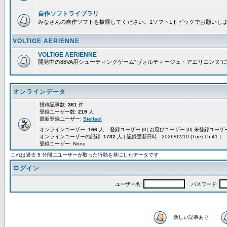
自作ソフトライブラリ
みなさんの自作ソフトを披露してください。1ソフト1トピックでお願いし
VOLTIGE AERIENNE
VOLTIGE AERIENNE
開発中の88VA用シューティングゲーム“ヴォルティージュ・アエリエンヌ”
オンラインデータ
投稿記事数:
361
件
登録ユーザー数:
219
人
最新登録ユーザー:
Stellaol
オンラインユーザー:
166
人 :: 登録ユーザー [0] お忍びユーザー [0] 未登録ユーザー 
オンラインユーザーの記録:
1732
人 [ 記録更新日時 - 2026/02/10 (Tue) 15:41 ]
登録ユーザー: None
これは過去 5 分間にユーザーが取った行動を基にしたデータです
ログイン
ユーザー名:
パスワード:
新しい記事あり