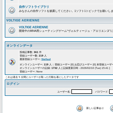
自作ソフトライブラリ
みなさんの自作ソフトを披露してください。1ソフト1トピックでお願いし
VOLTIGE AERIENNE
VOLTIGE AERIENNE
開発中の88VA用シューティングゲーム“ヴォルティージュ・アエリエンヌ”
オンラインデータ
投稿記事数:
361
件
登録ユーザー数:
219
人
最新登録ユーザー:
Stellaol
オンラインユーザー:
119
人 :: 登録ユーザー [0] お忍びユーザー [0] 未登録ユーザー 
オンラインユーザーの記録:
1732
人 [ 記録更新日時 - 2026/02/10 (Tue) 15:41 ]
登録ユーザー: None
これは過去 5 分間にユーザーが取った行動を基にしたデータです
ログイン
ユーザー名:
パスワード:
新しい記事あり