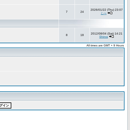
2026/01/22 (Thu) 23:07
7
24
じべ
2012/08/04 (Sat) 14:21
8
18
Shinra
All times are GMT + 9 Hours