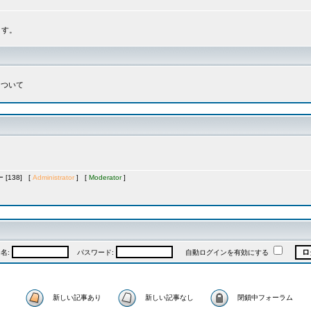
ます。
について
[138] [
Administrator
] [
Moderator
]
名:
パスワード:
自動ログインを有効にする
新しい記事あり
新しい記事なし
閉鎖中フォーラム