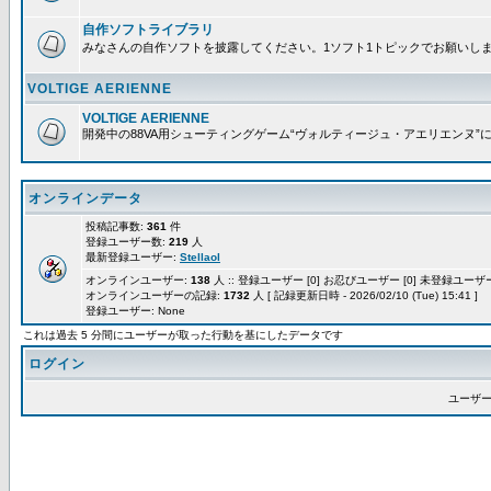
自作ソフトライブラリ
みなさんの自作ソフトを披露してください。1ソフト1トピックでお願いし
VOLTIGE AERIENNE
VOLTIGE AERIENNE
開発中の88VA用シューティングゲーム“ヴォルティージュ・アエリエンヌ”
オンラインデータ
投稿記事数:
361
件
登録ユーザー数:
219
人
最新登録ユーザー:
Stellaol
オンラインユーザー:
138
人 :: 登録ユーザー [0] お忍びユーザー [0] 未登録ユーザー 
オンラインユーザーの記録:
1732
人 [ 記録更新日時 - 2026/02/10 (Tue) 15:41 ]
登録ユーザー: None
これは過去 5 分間にユーザーが取った行動を基にしたデータです
ログイン
ユーザー