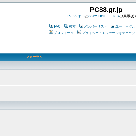
PC88.gr.jp
PC88.gr.jp
と
88VA Eternal Grafx
の掲示板
FAQ
検索
メンバーリスト
ユーザーグル
プロフィール
プライベートメッセージをチェック
フォーラム