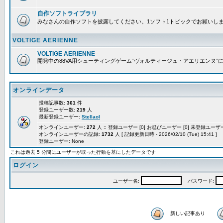
自作ソフトライブラリ
みなさんの自作ソフトを披露してください。1ソフト1トピックでお願いし
VOLTIGE AERIENNE
VOLTIGE AERIENNE
開発中の88VA用シューティングゲーム“ヴォルティージュ・アエリエンヌ”
オンラインデータ
投稿記事数:
361
件
登録ユーザー数:
219
人
最新登録ユーザー:
Stellaol
オンラインユーザー:
272
人 :: 登録ユーザー [0] お忍びユーザー [0] 未登録ユーザー 
オンラインユーザーの記録:
1732
人 [ 記録更新日時 - 2026/02/10 (Tue) 15:41 ]
登録ユーザー: None
これは過去 5 分間にユーザーが取った行動を基にしたデータです
ログイン
ユーザー名:
パスワード:
新しい記事あり