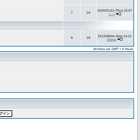
2026/01/22 (Thu) 23:07
7
24
じべ
2012/08/04 (Sat) 14:21
8
18
Shinra
All times are GMT + 9 Hours