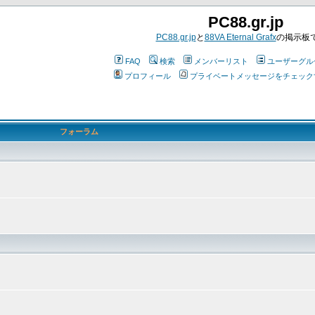
PC88.gr.jp
PC88.gr.jp
と
88VA Eternal Grafx
の掲示板
FAQ
検索
メンバーリスト
ユーザーグル
プロフィール
プライベートメッセージをチェック
フォーラム