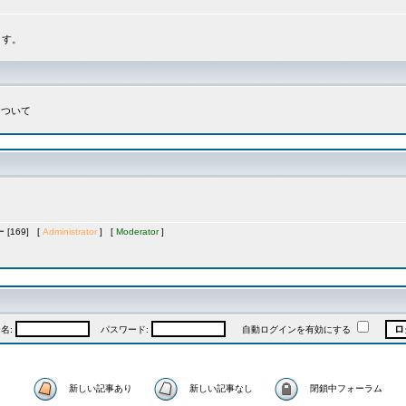
ます。
について
[169] [
Administrator
] [
Moderator
]
名:
パスワード:
自動ログインを有効にする
新しい記事あり
新しい記事なし
閉鎖中フォーラム