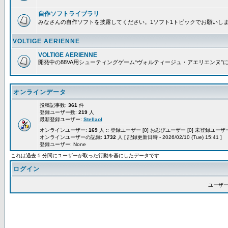
自作ソフトライブラリ
みなさんの自作ソフトを披露してください。1ソフト1トピックでお願いし
VOLTIGE AERIENNE
VOLTIGE AERIENNE
開発中の88VA用シューティングゲーム“ヴォルティージュ・アエリエンヌ”
オンラインデータ
投稿記事数:
361
件
登録ユーザー数:
219
人
最新登録ユーザー:
Stellaol
オンラインユーザー:
169
人 :: 登録ユーザー [0] お忍びユーザー [0] 未登録ユーザー 
オンラインユーザーの記録:
1732
人 [ 記録更新日時 - 2026/02/10 (Tue) 15:41 ]
登録ユーザー: None
これは過去 5 分間にユーザーが取った行動を基にしたデータです
ログイン
ユーザー