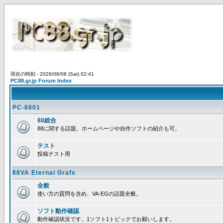
現在の時刻 - 2026/08/08 (Sat) 02:41
PC88.gr.jp Forum Index
PC-8801
88総合
88に関する話題。ホームページや自作ソフトの紹介も可。
テスト
投稿テスト用
88VA Eternal Grafx
全般
使い方の質問を含め、VA-EGの話題全般。
ソフト動作確認
動作確認状況です。1ソフト1トピックでお願いします。