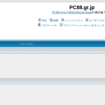
PC88.gr.jp
PC88.gr.jp
と
88VA Eternal Grafx
の掲示板
FAQ
検索
メンバーリスト
ユーザーグル
プロフィール
プライベートメッセージをチェック
フォーラム