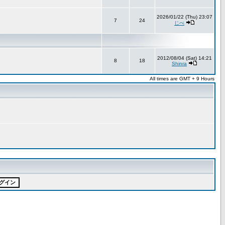
2026/01/22 (Thu) 23:07
7
24
じべ
2012/08/04 (Sat) 14:21
8
18
Shinra
All times are GMT + 9 Hours