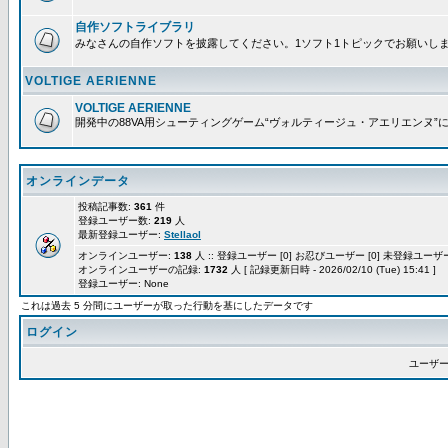
自作ソフトライブラリ
みなさんの自作ソフトを披露してください。1ソフト1トピックでお願いし
VOLTIGE AERIENNE
VOLTIGE AERIENNE
開発中の88VA用シューティングゲーム“ヴォルティージュ・アエリエンヌ”
オンラインデータ
投稿記事数:
361
件
登録ユーザー数:
219
人
最新登録ユーザー:
Stellaol
オンラインユーザー:
138
人 :: 登録ユーザー [0] お忍びユーザー [0] 未登録ユーザー 
オンラインユーザーの記録:
1732
人 [ 記録更新日時 - 2026/02/10 (Tue) 15:41 ]
登録ユーザー: None
これは過去 5 分間にユーザーが取った行動を基にしたデータです
ログイン
ユーザー