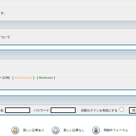
ます。
について
[138] [
Administrator
] [
Moderator
]
名:
パスワード:
自動ログインを有効にする
新しい記事あり
新しい記事なし
閉鎖中フォーラム