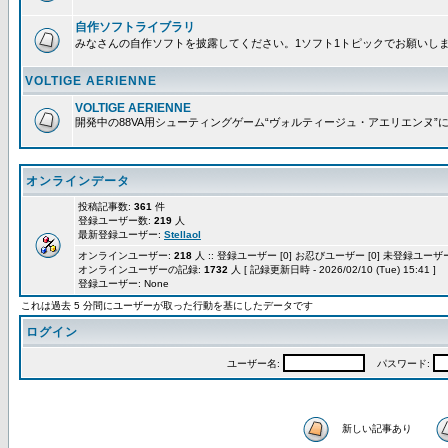
自作ソフトライブラリ
みなさんの自作ソフトを披露してください。1ソフト1トピックでお願いし
VOLTIGE AERIENNE
VOLTIGE AERIENNE
開発中の88VA用シューティングゲーム“ヴォルティージュ・アエリエンヌ”
オンラインデータ
投稿記事数:
361
件
登録ユーザー数:
219
人
最新登録ユーザー:
Stellaol
オンラインユーザー:
218
人 :: 登録ユーザー [0] お忍びユーザー [0] 未登録ユーザー 
オンラインユーザーの記録:
1732
人 [ 記録更新日時 - 2026/02/10 (Tue) 15:41 ]
登録ユーザー: None
これは過去 5 分間にユーザーが取った行動を基にしたデータです
ログイン
ユーザー名:
パスワード:
新しい記事あり