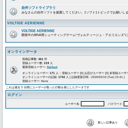
自作ソフトライブラリ
みなさんの自作ソフトを披露してください。1ソフト1トピックでお願いし
VOLTIGE AERIENNE
VOLTIGE AERIENNE
開発中の88VA用シューティングゲーム“ヴォルティージュ・アエリエンヌ”
オンラインデータ
投稿記事数:
361
件
登録ユーザー数:
219
人
最新登録ユーザー:
Stellaol
オンラインユーザー:
171
人 :: 登録ユーザー [0] お忍びユーザー [0] 未登録ユーザー 
オンラインユーザーの記録:
1732
人 [ 記録更新日時 - 2026/02/10 (Tue) 15:41 ]
登録ユーザー: None
これは過去 5 分間にユーザーが取った行動を基にしたデータです
ログイン
ユーザー名:
パスワード:
新しい記事あり