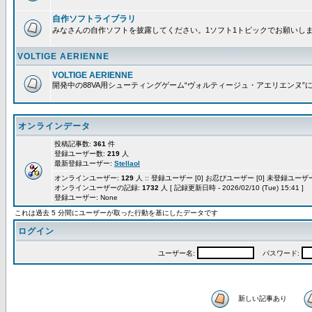
自作ソフトライブラリ
みなさんの自作ソフトを披露してください。1ソフト1トピックでお願いし
VOLTIGE AERIENNE
VOLTIGE AERIENNE
開発中の88VA用シューティングゲーム“ヴォルティージュ・アエリエンヌ”
オンラインデータ
投稿記事数:
361
件
登録ユーザー数:
219
人
最新登録ユーザー:
Stellaol
オンラインユーザー:
129
人 :: 登録ユーザー [0] お忍びユーザー [0] 未登録ユーザー 
オンラインユーザーの記録:
1732
人 [ 記録更新日時 - 2026/02/10 (Tue) 15:41 ]
登録ユーザー: None
これは過去 5 分間にユーザーが取った行動を基にしたデータです
ログイン
ユーザー名:
パスワード:
新しい記事あり