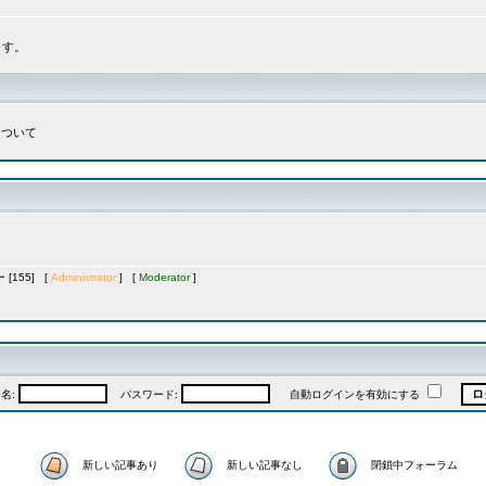
ます。
について
[155] [
Administrator
] [
Moderator
]
名:
パスワード:
自動ログインを有効にする
新しい記事あり
新しい記事なし
閉鎖中フォーラム