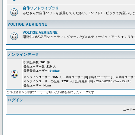
自作ソフトライブラリ
みなさんの自作ソフトを披露してください。1ソフト1トピックでお願いし
VOLTIGE AERIENNE
VOLTIGE AERIENNE
開発中の88VA用シューティングゲーム“ヴォルティージュ・アエリエンヌ”
オンラインデータ
投稿記事数:
361
件
登録ユーザー数:
219
人
最新登録ユーザー:
Stellaol
オンラインユーザー:
155
人 :: 登録ユーザー [0] お忍びユーザー [0] 未登録ユーザー 
オンラインユーザーの記録:
1732
人 [ 記録更新日時 - 2026/02/10 (Tue) 15:41 ]
登録ユーザー: None
これは過去 5 分間にユーザーが取った行動を基にしたデータです
ログイン
ユーザー