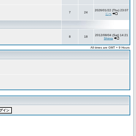
2026/01/22 (Thu) 23:07
7
24
じべ
2012/08/04 (Sat) 14:21
8
18
Shinra
All times are GMT + 9 Hours