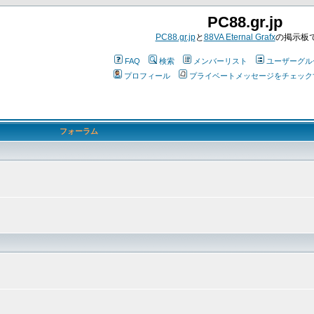
PC88.gr.jp
PC88.gr.jp
と
88VA Eternal Grafx
の掲示板
FAQ
検索
メンバーリスト
ユーザーグル
プロフィール
プライベートメッセージをチェック
フォーラム