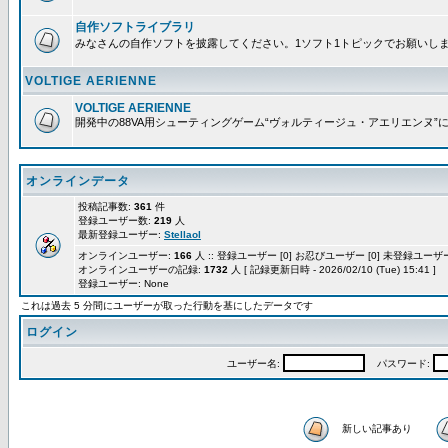
自作ソフトライブラリ
みなさんの自作ソフトを披露してください。1ソフト1トピックでお願いし
VOLTIGE AERIENNE
VOLTIGE AERIENNE
開発中の88VA用シューティングゲーム“ヴォルティージュ・アエリエンヌ”
オンラインデータ
投稿記事数:
361
件
登録ユーザー数:
219
人
最新登録ユーザー:
Stellaol
オンラインユーザー:
166
人 :: 登録ユーザー [0] お忍びユーザー [0] 未登録ユーザー 
オンラインユーザーの記録:
1732
人 [ 記録更新日時 - 2026/02/10 (Tue) 15:41 ]
登録ユーザー: None
これは過去 5 分間にユーザーが取った行動を基にしたデータです
ログイン
ユーザー名:
パスワード:
新しい記事あり