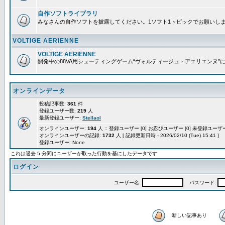
自作ソフトライブラリ
みなさんの自作ソフトを披露してください。1ソフト1トピックでお願いし
VOLTIGE AERIENNE
VOLTIGE AERIENNE
開発中の88VA用シューティングゲーム“ヴォルティージュ・アエリエンヌ”
オンラインデータ
投稿記事数:
361
件
登録ユーザー数:
219
人
最新登録ユーザー:
Stellaol
オンラインユーザー:
194
人 :: 登録ユーザー [0] お忍びユーザー [0] 未登録ユーザー 
オンラインユーザーの記録:
1732
人 [ 記録更新日時 - 2026/02/10 (Tue) 15:41 ]
登録ユーザー: None
これは過去 5 分間にユーザーが取った行動を基にしたデータです
ログイン
ユーザー名:
パスワード:
新しい記事あり