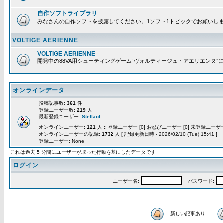
自作ソフトライブラリ
みなさんの自作ソフトを披露してください。1ソフト1トピックでお願いし
VOLTIGE AERIENNE
VOLTIGE AERIENNE
開発中の88VA用シューティングゲーム“ヴォルティージュ・アエリエンヌ”
オンラインデータ
投稿記事数:
361
件
登録ユーザー数:
219
人
最新登録ユーザー:
Stellaol
オンラインユーザー:
121
人 :: 登録ユーザー [0] お忍びユーザー [0] 未登録ユーザー 
オンラインユーザーの記録:
1732
人 [ 記録更新日時 - 2026/02/10 (Tue) 15:41 ]
登録ユーザー: None
これは過去 5 分間にユーザーが取った行動を基にしたデータです
ログイン
ユーザー名:
パスワード:
新しい記事あり