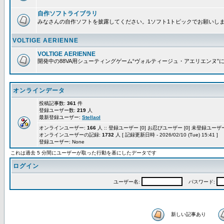
自作ソフトライブラリ
みなさんの自作ソフトを披露してください。1ソフト1トピックでお願いし
VOLTIGE AERIENNE
VOLTIGE AERIENNE
開発中の88VA用シューティングゲーム“ヴォルティージュ・アエリエンヌ”
オンラインデータ
投稿記事数:
361
件
登録ユーザー数:
219
人
最新登録ユーザー:
Stellaol
オンラインユーザー:
166
人 :: 登録ユーザー [0] お忍びユーザー [0] 未登録ユーザー 
オンラインユーザーの記録:
1732
人 [ 記録更新日時 - 2026/02/10 (Tue) 15:41 ]
登録ユーザー: None
これは過去 5 分間にユーザーが取った行動を基にしたデータです
ログイン
ユーザー名:
パスワード:
新しい記事あり