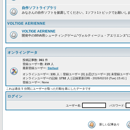
自作ソフトライブラリ
みなさんの自作ソフトを披露してください。1ソフト1トピックでお願いし
VOLTIGE AERIENNE
VOLTIGE AERIENNE
開発中の88VA用シューティングゲーム“ヴォルティージュ・アエリエンヌ”
オンラインデータ
投稿記事数:
361
件
登録ユーザー数:
219
人
最新登録ユーザー:
Stellaol
オンラインユーザー:
131
人 :: 登録ユーザー [0] お忍びユーザー [0] 未登録ユーザー 
オンラインユーザーの記録:
1732
人 [ 記録更新日時 - 2026/02/10 (Tue) 15:41 ]
登録ユーザー: None
これは過去 5 分間にユーザーが取った行動を基にしたデータです
ログイン
ユーザー名:
パスワード:
新しい記事あり