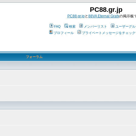
PC88.gr.jp
PC88.gr.jp
と
88VA Eternal Grafx
の掲示板
FAQ
検索
メンバーリスト
ユーザーグル
プロフィール
プライベートメッセージをチェック
フォーラム