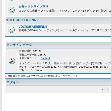
自作ソフトライブラリ
みなさんの自作ソフトを披露してください。1ソフト1トピックでお願いし
VOLTIGE AERIENNE
VOLTIGE AERIENNE
開発中の88VA用シューティングゲーム“ヴォルティージュ・アエリエンヌ”
オンラインデータ
投稿記事数:
361
件
登録ユーザー数:
219
人
最新登録ユーザー:
Stellaol
オンラインユーザー:
189
人 :: 登録ユーザー [0] お忍びユーザー [0] 未登録ユーザー 
オンラインユーザーの記録:
1732
人 [ 記録更新日時 - 2026/02/10 (Tue) 15:41 ]
登録ユーザー: None
これは過去 5 分間にユーザーが取った行動を基にしたデータです
ログイン
ユーザー