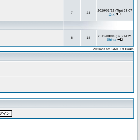
2026/01/22 (Thu) 23:07
7
24
じべ
2012/08/04 (Sat) 14:21
8
18
Shinra
All times are GMT + 9 Hours