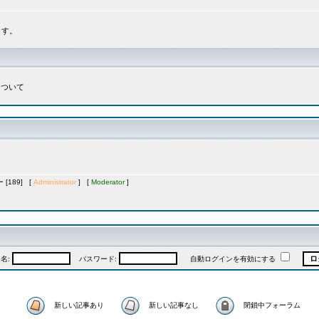
ます。
について
[189] [
Administrator
] [
Moderator
]
名:
パスワード:
自動ログインを有効にする
新しい記事あり
新しい記事なし
閉鎖中フォーラム