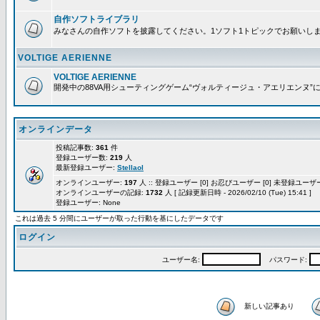
自作ソフトライブラリ
みなさんの自作ソフトを披露してください。1ソフト1トピックでお願いし
VOLTIGE AERIENNE
VOLTIGE AERIENNE
開発中の88VA用シューティングゲーム“ヴォルティージュ・アエリエンヌ”
オンラインデータ
投稿記事数:
361
件
登録ユーザー数:
219
人
最新登録ユーザー:
Stellaol
オンラインユーザー:
197
人 :: 登録ユーザー [0] お忍びユーザー [0] 未登録ユーザー 
オンラインユーザーの記録:
1732
人 [ 記録更新日時 - 2026/02/10 (Tue) 15:41 ]
登録ユーザー: None
これは過去 5 分間にユーザーが取った行動を基にしたデータです
ログイン
ユーザー名:
パスワード:
新しい記事あり