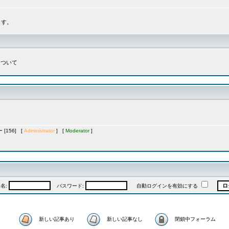
ます。
について
[156] [
Administrator
] [
Moderator
]
名:
パスワード:
自動ログインを有効にする
新しい記事あり
新しい記事なし
閉鎖中フォーラム