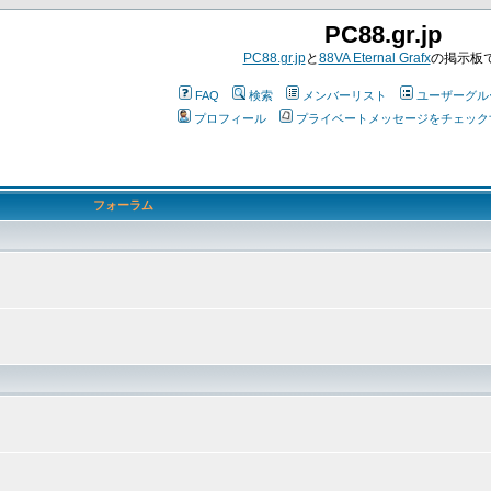
PC88.gr.jp
PC88.gr.jp
と
88VA Eternal Grafx
の掲示板
FAQ
検索
メンバーリスト
ユーザーグル
プロフィール
プライベートメッセージをチェック
フォーラム