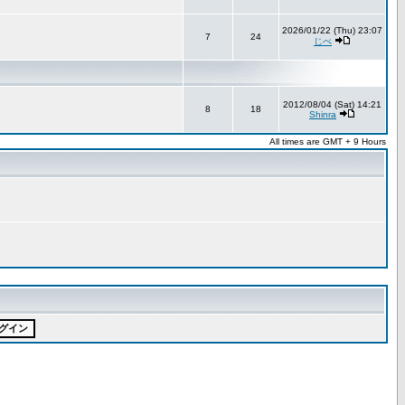
2026/01/22 (Thu) 23:07
7
24
じべ
2012/08/04 (Sat) 14:21
8
18
Shinra
All times are GMT + 9 Hours