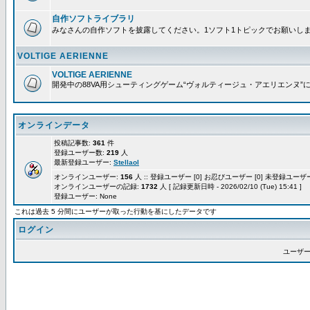
自作ソフトライブラリ
みなさんの自作ソフトを披露してください。1ソフト1トピックでお願いし
VOLTIGE AERIENNE
VOLTIGE AERIENNE
開発中の88VA用シューティングゲーム“ヴォルティージュ・アエリエンヌ”
オンラインデータ
投稿記事数:
361
件
登録ユーザー数:
219
人
最新登録ユーザー:
Stellaol
オンラインユーザー:
156
人 :: 登録ユーザー [0] お忍びユーザー [0] 未登録ユーザー 
オンラインユーザーの記録:
1732
人 [ 記録更新日時 - 2026/02/10 (Tue) 15:41 ]
登録ユーザー: None
これは過去 5 分間にユーザーが取った行動を基にしたデータです
ログイン
ユーザー