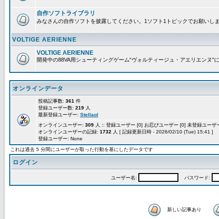
自作ソフトライブラリ
みなさんの自作ソフトを披露してください。1ソフト1トピックでお願いし
VOLTIGE AERIENNE
VOLTIGE AERIENNE
開発中の88VA用シューティングゲーム“ヴォルティージュ・アエリエンヌ”
オンラインデータ
投稿記事数:
361
件
登録ユーザー数:
219
人
最新登録ユーザー:
Stellaol
オンラインユーザー:
309
人 :: 登録ユーザー [0] お忍びユーザー [0] 未登録ユーザー 
オンラインユーザーの記録:
1732
人 [ 記録更新日時 - 2026/02/10 (Tue) 15:41 ]
登録ユーザー: None
これは過去 5 分間にユーザーが取った行動を基にしたデータです
ログイン
ユーザー名:
パスワード:
新しい記事あり