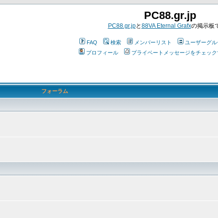
PC88.gr.jp
PC88.gr.jp
と
88VA Eternal Grafx
の掲示板
FAQ
検索
メンバーリスト
ユーザーグル
プロフィール
プライベートメッセージをチェック
フォーラム