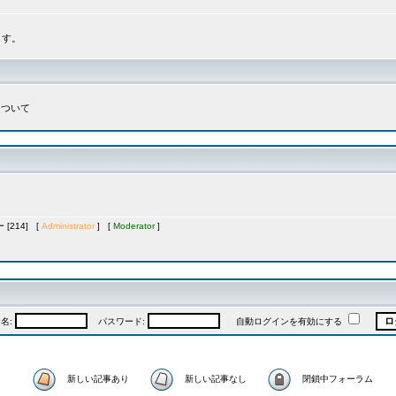
ます。
について
[214] [
Administrator
] [
Moderator
]
名:
パスワード:
自動ログインを有効にする
新しい記事あり
新しい記事なし
閉鎖中フォーラム