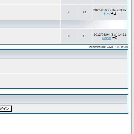
2026/01/22 (Thu) 23:07
7
24
じべ
2012/08/04 (Sat) 14:21
8
18
Shinra
All times are GMT + 9 Hours