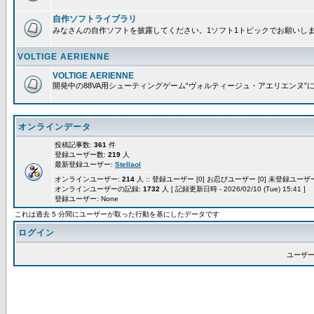
自作ソフトライブラリ
みなさんの自作ソフトを披露してください。1ソフト1トピックでお願いし
VOLTIGE AERIENNE
VOLTIGE AERIENNE
開発中の88VA用シューティングゲーム“ヴォルティージュ・アエリエンヌ”
オンラインデータ
投稿記事数:
361
件
登録ユーザー数:
219
人
最新登録ユーザー:
Stellaol
オンラインユーザー:
214
人 :: 登録ユーザー [0] お忍びユーザー [0] 未登録ユーザー 
オンラインユーザーの記録:
1732
人 [ 記録更新日時 - 2026/02/10 (Tue) 15:41 ]
登録ユーザー: None
これは過去 5 分間にユーザーが取った行動を基にしたデータです
ログイン
ユーザー