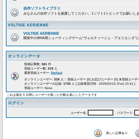
自作ソフトライブラリ
みなさんの自作ソフトを披露してください。1ソフト1トピックでお願いし
VOLTIGE AERIENNE
VOLTIGE AERIENNE
開発中の88VA用シューティングゲーム“ヴォルティージュ・アエリエンヌ”
オンラインデータ
投稿記事数:
361
件
登録ユーザー数:
219
人
最新登録ユーザー:
Stellaol
オンラインユーザー:
318
人 :: 登録ユーザー [0] お忍びユーザー [0] 未登録ユーザー 
オンラインユーザーの記録:
1732
人 [ 記録更新日時 - 2026/02/10 (Tue) 15:41 ]
登録ユーザー: None
これは過去 5 分間にユーザーが取った行動を基にしたデータです
ログイン
ユーザー名:
パスワード:
新しい記事あり