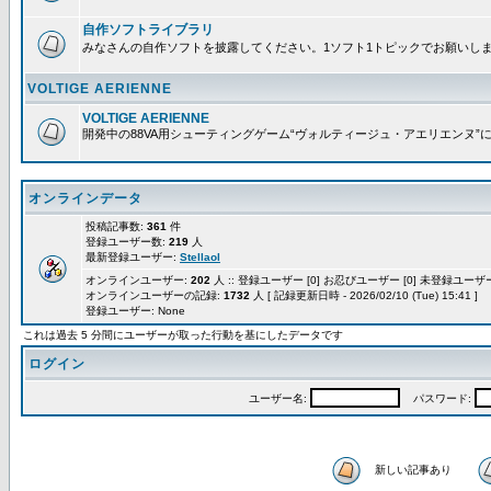
自作ソフトライブラリ
みなさんの自作ソフトを披露してください。1ソフト1トピックでお願いし
VOLTIGE AERIENNE
VOLTIGE AERIENNE
開発中の88VA用シューティングゲーム“ヴォルティージュ・アエリエンヌ”
オンラインデータ
投稿記事数:
361
件
登録ユーザー数:
219
人
最新登録ユーザー:
Stellaol
オンラインユーザー:
202
人 :: 登録ユーザー [0] お忍びユーザー [0] 未登録ユーザー 
オンラインユーザーの記録:
1732
人 [ 記録更新日時 - 2026/02/10 (Tue) 15:41 ]
登録ユーザー: None
これは過去 5 分間にユーザーが取った行動を基にしたデータです
ログイン
ユーザー名:
パスワード:
新しい記事あり