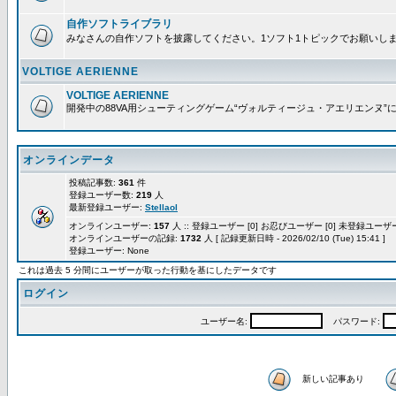
自作ソフトライブラリ
みなさんの自作ソフトを披露してください。1ソフト1トピックでお願いし
VOLTIGE AERIENNE
VOLTIGE AERIENNE
開発中の88VA用シューティングゲーム“ヴォルティージュ・アエリエンヌ”
オンラインデータ
投稿記事数:
361
件
登録ユーザー数:
219
人
最新登録ユーザー:
Stellaol
オンラインユーザー:
157
人 :: 登録ユーザー [0] お忍びユーザー [0] 未登録ユーザー 
オンラインユーザーの記録:
1732
人 [ 記録更新日時 - 2026/02/10 (Tue) 15:41 ]
登録ユーザー: None
これは過去 5 分間にユーザーが取った行動を基にしたデータです
ログイン
ユーザー名:
パスワード:
新しい記事あり