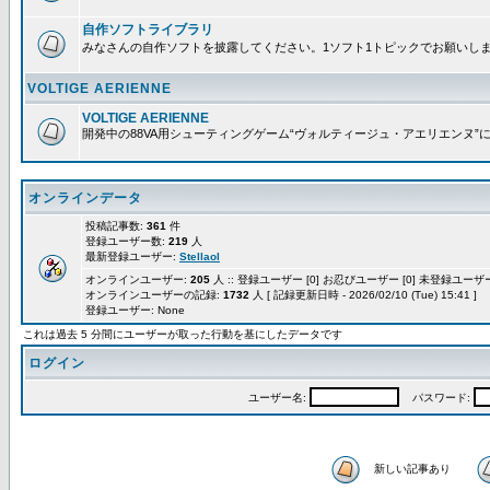
自作ソフトライブラリ
みなさんの自作ソフトを披露してください。1ソフト1トピックでお願いし
VOLTIGE AERIENNE
VOLTIGE AERIENNE
開発中の88VA用シューティングゲーム“ヴォルティージュ・アエリエンヌ”
オンラインデータ
投稿記事数:
361
件
登録ユーザー数:
219
人
最新登録ユーザー:
Stellaol
オンラインユーザー:
205
人 :: 登録ユーザー [0] お忍びユーザー [0] 未登録ユーザー 
オンラインユーザーの記録:
1732
人 [ 記録更新日時 - 2026/02/10 (Tue) 15:41 ]
登録ユーザー: None
これは過去 5 分間にユーザーが取った行動を基にしたデータです
ログイン
ユーザー名:
パスワード:
新しい記事あり