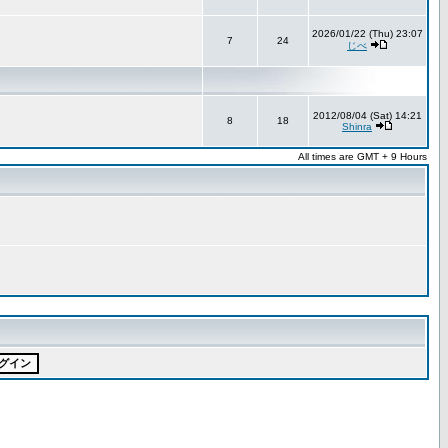
2026/01/22 (Thu) 23:07
7
24
じべ
2012/08/04 (Sat) 14:21
8
18
Shinra
All times are GMT + 9 Hours