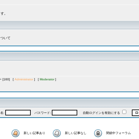
ます。
について
[160] [
Administrator
] [
Moderator
]
名:
パスワード:
自動ログインを有効にする
新しい記事あり
新しい記事なし
閉鎖中フォーラム