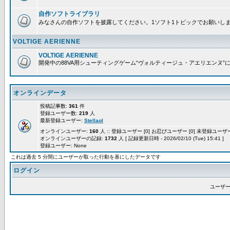
自作ソフトライブラリ
みなさんの自作ソフトを披露してください。1ソフト1トピックでお願いし
VOLTIGE AERIENNE
VOLTIGE AERIENNE
開発中の88VA用シューティングゲーム“ヴォルティージュ・アエリエンヌ”
オンラインデータ
投稿記事数:
361
件
登録ユーザー数:
219
人
最新登録ユーザー:
Stellaol
オンラインユーザー:
160
人 :: 登録ユーザー [0] お忍びユーザー [0] 未登録ユーザー 
オンラインユーザーの記録:
1732
人 [ 記録更新日時 - 2026/02/10 (Tue) 15:41 ]
登録ユーザー: None
これは過去 5 分間にユーザーが取った行動を基にしたデータです
ログイン
ユーザー