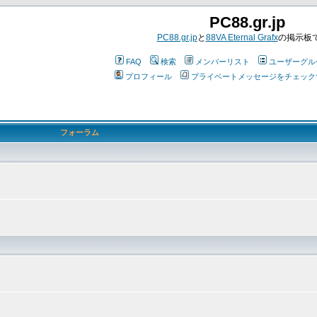
PC88.gr.jp
PC88.gr.jp
と
88VA Eternal Grafx
の掲示板
FAQ
検索
メンバーリスト
ユーザーグル
プロフィール
プライベートメッセージをチェック
フォーラム