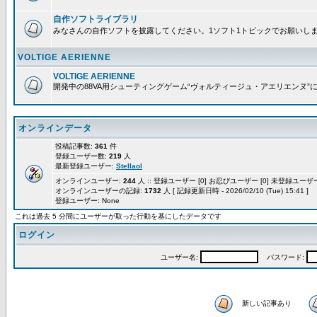
自作ソフトライブラリ
みなさんの自作ソフトを披露してください。1ソフト1トピックでお願いし
VOLTIGE AERIENNE
VOLTIGE AERIENNE
開発中の88VA用シューティングゲーム“ヴォルティージュ・アエリエンヌ”
オンラインデータ
投稿記事数:
361
件
登録ユーザー数:
219
人
最新登録ユーザー:
Stellaol
オンラインユーザー:
244
人 :: 登録ユーザー [0] お忍びユーザー [0] 未登録ユーザー 
オンラインユーザーの記録:
1732
人 [ 記録更新日時 - 2026/02/10 (Tue) 15:41 ]
登録ユーザー: None
これは過去 5 分間にユーザーが取った行動を基にしたデータです
ログイン
ユーザー名:
パスワード:
新しい記事あり