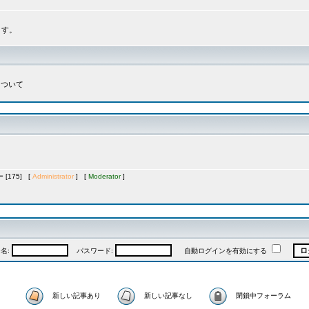
ます。
について
[175] [
Administrator
] [
Moderator
]
名:
パスワード:
自動ログインを有効にする
新しい記事あり
新しい記事なし
閉鎖中フォーラム