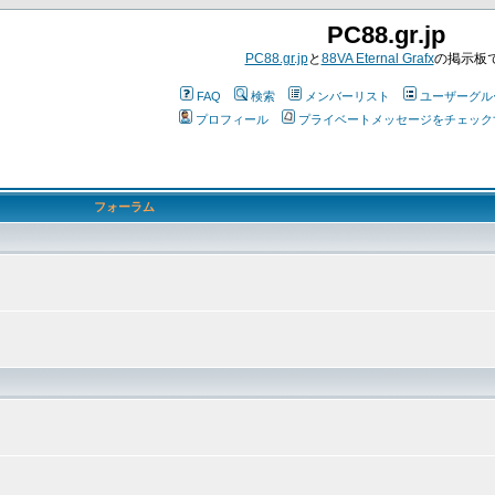
PC88.gr.jp
PC88.gr.jp
と
88VA Eternal Grafx
の掲示板
FAQ
検索
メンバーリスト
ユーザーグル
プロフィール
プライベートメッセージをチェック
フォーラム