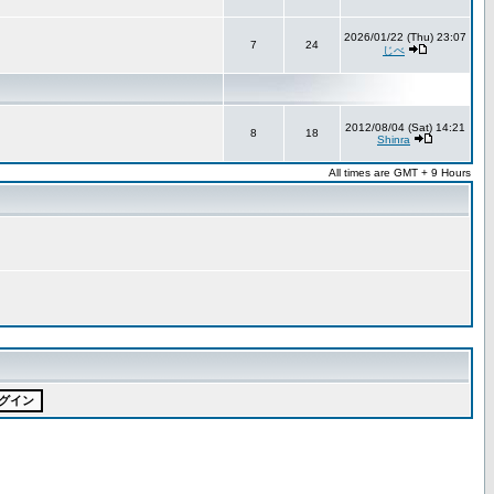
2026/01/22 (Thu) 23:07
7
24
じべ
2012/08/04 (Sat) 14:21
8
18
Shinra
All times are GMT + 9 Hours