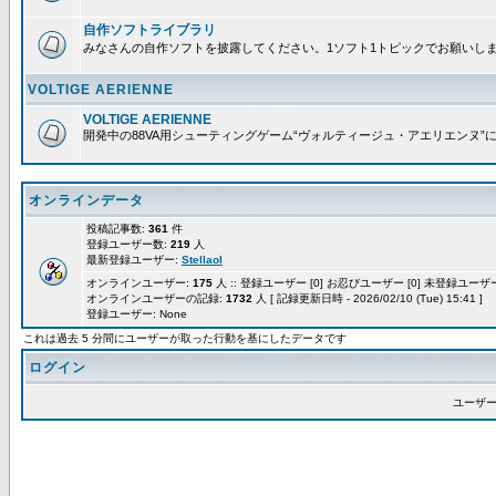
自作ソフトライブラリ
みなさんの自作ソフトを披露してください。1ソフト1トピックでお願いし
VOLTIGE AERIENNE
VOLTIGE AERIENNE
開発中の88VA用シューティングゲーム“ヴォルティージュ・アエリエンヌ”
オンラインデータ
投稿記事数:
361
件
登録ユーザー数:
219
人
最新登録ユーザー:
Stellaol
オンラインユーザー:
175
人 :: 登録ユーザー [0] お忍びユーザー [0] 未登録ユーザー 
オンラインユーザーの記録:
1732
人 [ 記録更新日時 - 2026/02/10 (Tue) 15:41 ]
登録ユーザー: None
これは過去 5 分間にユーザーが取った行動を基にしたデータです
ログイン
ユーザー