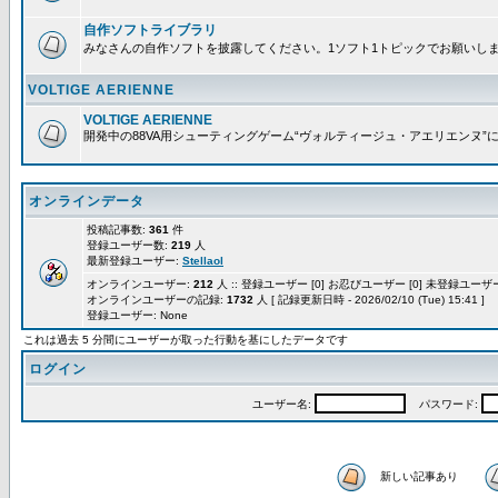
自作ソフトライブラリ
みなさんの自作ソフトを披露してください。1ソフト1トピックでお願いし
VOLTIGE AERIENNE
VOLTIGE AERIENNE
開発中の88VA用シューティングゲーム“ヴォルティージュ・アエリエンヌ”
オンラインデータ
投稿記事数:
361
件
登録ユーザー数:
219
人
最新登録ユーザー:
Stellaol
オンラインユーザー:
212
人 :: 登録ユーザー [0] お忍びユーザー [0] 未登録ユーザー 
オンラインユーザーの記録:
1732
人 [ 記録更新日時 - 2026/02/10 (Tue) 15:41 ]
登録ユーザー: None
これは過去 5 分間にユーザーが取った行動を基にしたデータです
ログイン
ユーザー名:
パスワード:
新しい記事あり