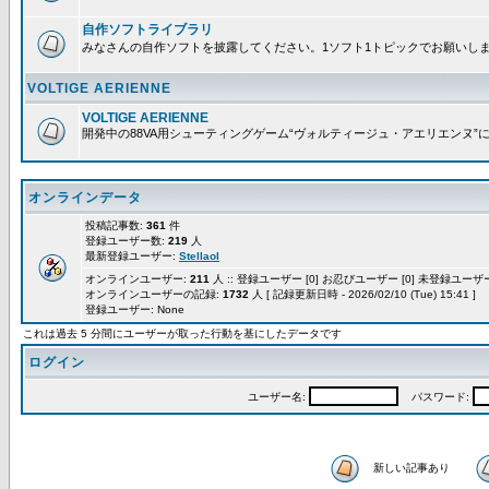
自作ソフトライブラリ
みなさんの自作ソフトを披露してください。1ソフト1トピックでお願いし
VOLTIGE AERIENNE
VOLTIGE AERIENNE
開発中の88VA用シューティングゲーム“ヴォルティージュ・アエリエンヌ”
オンラインデータ
投稿記事数:
361
件
登録ユーザー数:
219
人
最新登録ユーザー:
Stellaol
オンラインユーザー:
211
人 :: 登録ユーザー [0] お忍びユーザー [0] 未登録ユーザー 
オンラインユーザーの記録:
1732
人 [ 記録更新日時 - 2026/02/10 (Tue) 15:41 ]
登録ユーザー: None
これは過去 5 分間にユーザーが取った行動を基にしたデータです
ログイン
ユーザー名:
パスワード:
新しい記事あり