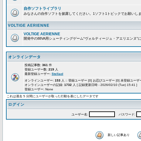
自作ソフトライブラリ
みなさんの自作ソフトを披露してください。1ソフト1トピックでお願いし
VOLTIGE AERIENNE
VOLTIGE AERIENNE
開発中の88VA用シューティングゲーム“ヴォルティージュ・アエリエンヌ”
オンラインデータ
投稿記事数:
361
件
登録ユーザー数:
219
人
最新登録ユーザー:
Stellaol
オンラインユーザー:
153
人 :: 登録ユーザー [0] お忍びユーザー [0] 未登録ユーザー 
オンラインユーザーの記録:
1732
人 [ 記録更新日時 - 2026/02/10 (Tue) 15:41 ]
登録ユーザー: None
これは過去 5 分間にユーザーが取った行動を基にしたデータです
ログイン
ユーザー名:
パスワード:
新しい記事あり