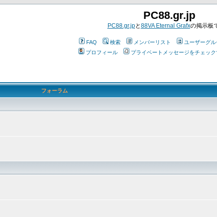
PC88.gr.jp
PC88.gr.jp
と
88VA Eternal Grafx
の掲示板
FAQ
検索
メンバーリスト
ユーザーグル
プロフィール
プライベートメッセージをチェック
フォーラム