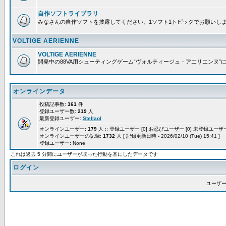
自作ソフトライブラリ
みなさんの自作ソフトを披露してください。1ソフト1トピックでお願いし
VOLTIGE AERIENNE
VOLTIGE AERIENNE
開発中の88VA用シューティングゲーム“ヴォルティージュ・アエリエンヌ”
オンラインデータ
投稿記事数:
361
件
登録ユーザー数:
219
人
最新登録ユーザー:
Stellaol
オンラインユーザー:
179
人 :: 登録ユーザー [0] お忍びユーザー [0] 未登録ユーザー 
オンラインユーザーの記録:
1732
人 [ 記録更新日時 - 2026/02/10 (Tue) 15:41 ]
登録ユーザー: None
これは過去 5 分間にユーザーが取った行動を基にしたデータです
ログイン
ユーザー