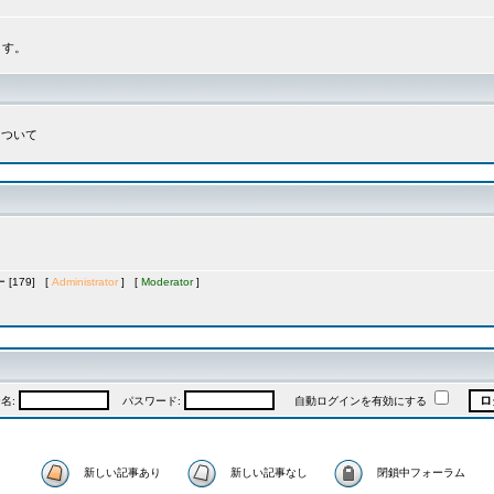
ます。
について
[179] [
Administrator
] [
Moderator
]
名:
パスワード:
自動ログインを有効にする
新しい記事あり
新しい記事なし
閉鎖中フォーラム