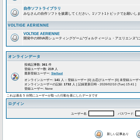
自作ソフトライブラリ
みなさんの自作ソフトを披露してください。1ソフト1トピックでお願いし
VOLTIGE AERIENNE
VOLTIGE AERIENNE
開発中の88VA用シューティングゲーム“ヴォルティージュ・アエリエンヌ”
オンラインデータ
投稿記事数:
361
件
登録ユーザー数:
219
人
最新登録ユーザー:
Stellaol
オンラインユーザー:
141
人 :: 登録ユーザー [0] お忍びユーザー [0] 未登録ユーザー 
オンラインユーザーの記録:
1732
人 [ 記録更新日時 - 2026/02/10 (Tue) 15:41 ]
登録ユーザー: None
これは過去 5 分間にユーザーが取った行動を基にしたデータです
ログイン
ユーザー名:
パスワード:
新しい記事あり