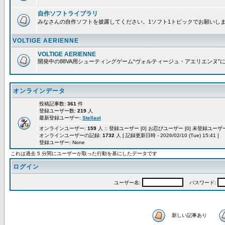
自作ソフトライブラリ
みなさんの自作ソフトを披露してください。1ソフト1トピックでお願いし
VOLTIGE AERIENNE
VOLTIGE AERIENNE
開発中の88VA用シューティングゲーム“ヴォルティージュ・アエリエンヌ”
オンラインデータ
投稿記事数:
361
件
登録ユーザー数:
219
人
最新登録ユーザー:
Stellaol
オンラインユーザー:
159
人 :: 登録ユーザー [0] お忍びユーザー [0] 未登録ユーザー 
オンラインユーザーの記録:
1732
人 [ 記録更新日時 - 2026/02/10 (Tue) 15:41 ]
登録ユーザー: None
これは過去 5 分間にユーザーが取った行動を基にしたデータです
ログイン
ユーザー名:
パスワード:
新しい記事あり