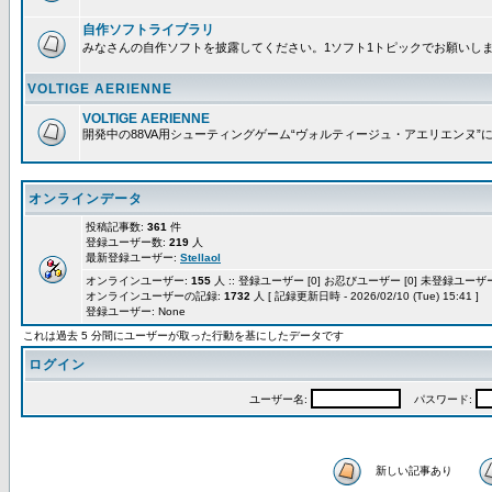
自作ソフトライブラリ
みなさんの自作ソフトを披露してください。1ソフト1トピックでお願いし
VOLTIGE AERIENNE
VOLTIGE AERIENNE
開発中の88VA用シューティングゲーム“ヴォルティージュ・アエリエンヌ”
オンラインデータ
投稿記事数:
361
件
登録ユーザー数:
219
人
最新登録ユーザー:
Stellaol
オンラインユーザー:
155
人 :: 登録ユーザー [0] お忍びユーザー [0] 未登録ユーザー 
オンラインユーザーの記録:
1732
人 [ 記録更新日時 - 2026/02/10 (Tue) 15:41 ]
登録ユーザー: None
これは過去 5 分間にユーザーが取った行動を基にしたデータです
ログイン
ユーザー名:
パスワード:
新しい記事あり