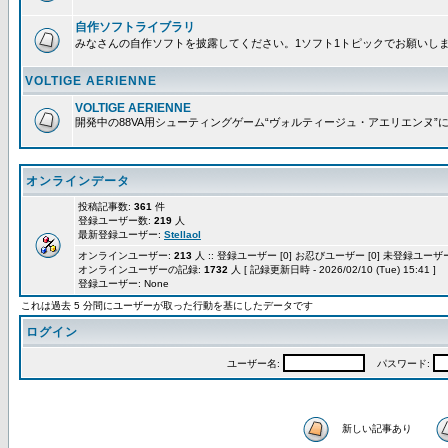
自作ソフトライブラリ
みなさんの自作ソフトを披露してください。1ソフト1トピックでお願いし
VOLTIGE AERIENNE
VOLTIGE AERIENNE
開発中の88VA用シューティングゲーム“ヴォルティージュ・アエリエンヌ”
オンラインデータ
投稿記事数:
361
件
登録ユーザー数:
219
人
最新登録ユーザー:
Stellaol
オンラインユーザー:
213
人 :: 登録ユーザー [0] お忍びユーザー [0] 未登録ユーザー 
オンラインユーザーの記録:
1732
人 [ 記録更新日時 - 2026/02/10 (Tue) 15:41 ]
登録ユーザー: None
これは過去 5 分間にユーザーが取った行動を基にしたデータです
ログイン
ユーザー名:
パスワード:
新しい記事あり