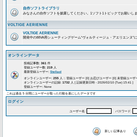
自作ソフトライブラリ
みなさんの自作ソフトを披露してください。1ソフト1トピックでお願いし
VOLTIGE AERIENNE
VOLTIGE AERIENNE
開発中の88VA用シューティングゲーム“ヴォルティージュ・アエリエンヌ”
オンラインデータ
投稿記事数:
361
件
登録ユーザー数:
219
人
最新登録ユーザー:
Stellaol
オンラインユーザー:
255
人 :: 登録ユーザー [0] お忍びユーザー [0] 未登録ユーザー 
オンラインユーザーの記録:
1732
人 [ 記録更新日時 - 2026/02/10 (Tue) 15:41 ]
登録ユーザー: None
これは過去 5 分間にユーザーが取った行動を基にしたデータです
ログイン
ユーザー名:
パスワード:
新しい記事あり