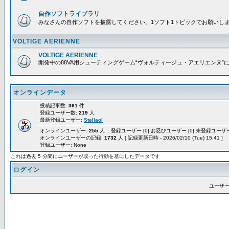
自作ソフトライブラリ
みなさんの自作ソフトを披露してください。1ソフト1トピックでお願いし
VOLTIGE AERIENNE
VOLTIGE AERIENNE
開発中の88VA用シューティングゲーム“ヴォルティージュ・アエリエンヌ”
オンラインデータ
投稿記事数:
361
件
登録ユーザー数:
219
人
最新登録ユーザー:
Stellaol
オンラインユーザー:
255
人 :: 登録ユーザー [0] お忍びユーザー [0] 未登録ユーザー 
オンラインユーザーの記録:
1732
人 [ 記録更新日時 - 2026/02/10 (Tue) 15:41 ]
登録ユーザー: None
これは過去 5 分間にユーザーが取った行動を基にしたデータです
ログイン
ユーザー