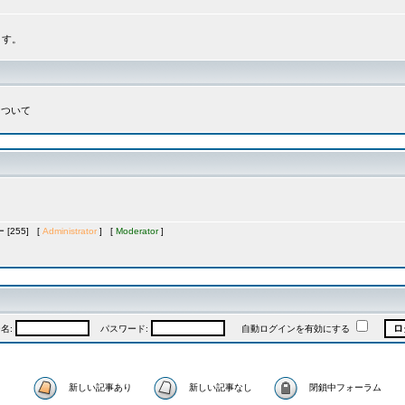
ます。
について
[255] [
Administrator
] [
Moderator
]
名:
パスワード:
自動ログインを有効にする
新しい記事あり
新しい記事なし
閉鎖中フォーラム