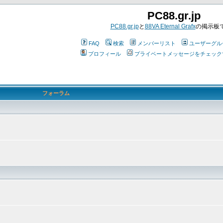
PC88.gr.jp
PC88.gr.jp
と
88VA Eternal Grafx
の掲示板
FAQ
検索
メンバーリスト
ユーザーグル
プロフィール
プライベートメッセージをチェック
フォーラム