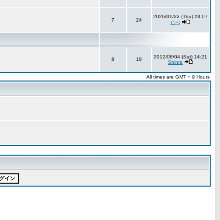
2026/01/22 (Thu) 23:07
7
24
じべ
2012/08/04 (Sat) 14:21
8
18
Shinra
All times are GMT + 9 Hours