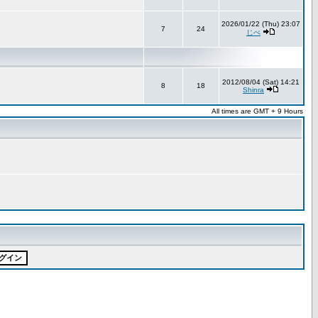
2026/01/22 (Thu) 23:07
7
24
じべ
2012/08/04 (Sat) 14:21
8
18
Shinra
All times are GMT + 9 Hours