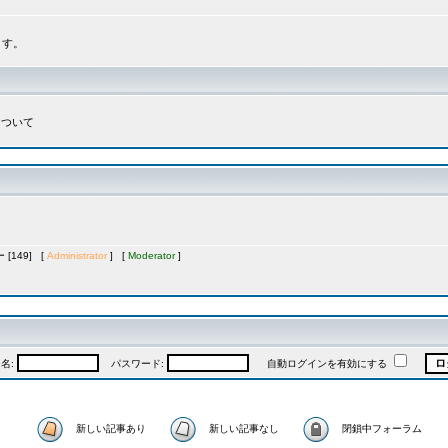
ます。
について
[149] [
Administrator
] [
Moderator
]
名:
パスワード:
自動ログインを有効にする
新しい記事あり
新しい記事なし
閉鎖中フォーラム