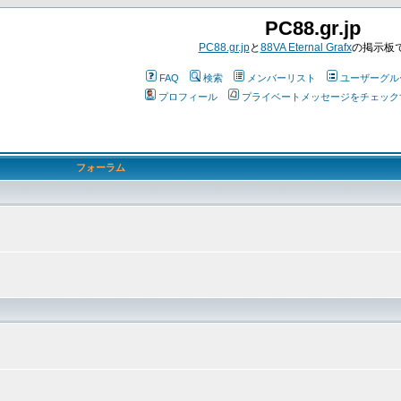
PC88.gr.jp
PC88.gr.jp
と
88VA Eternal Grafx
の掲示板
FAQ
検索
メンバーリスト
ユーザーグル
プロフィール
プライベートメッセージをチェック
フォーラム