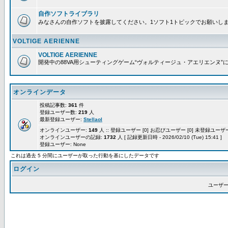
自作ソフトライブラリ
みなさんの自作ソフトを披露してください。1ソフト1トピックでお願いし
VOLTIGE AERIENNE
VOLTIGE AERIENNE
開発中の88VA用シューティングゲーム“ヴォルティージュ・アエリエンヌ”
オンラインデータ
投稿記事数:
361
件
登録ユーザー数:
219
人
最新登録ユーザー:
Stellaol
オンラインユーザー:
149
人 :: 登録ユーザー [0] お忍びユーザー [0] 未登録ユーザー 
オンラインユーザーの記録:
1732
人 [ 記録更新日時 - 2026/02/10 (Tue) 15:41 ]
登録ユーザー: None
これは過去 5 分間にユーザーが取った行動を基にしたデータです
ログイン
ユーザー