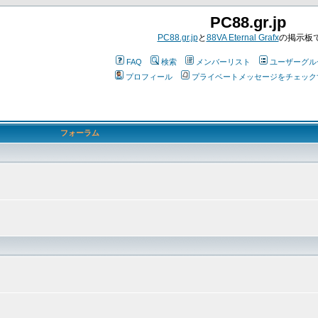
PC88.gr.jp
PC88.gr.jp
と
88VA Eternal Grafx
の掲示板
FAQ
検索
メンバーリスト
ユーザーグル
プロフィール
プライベートメッセージをチェック
フォーラム