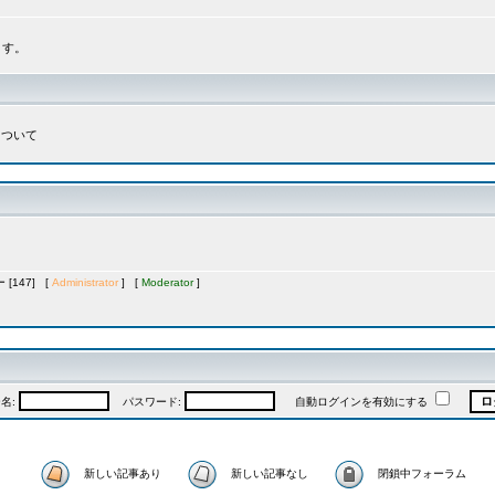
ます。
について
[147] [
Administrator
] [
Moderator
]
名:
パスワード:
自動ログインを有効にする
新しい記事あり
新しい記事なし
閉鎖中フォーラム