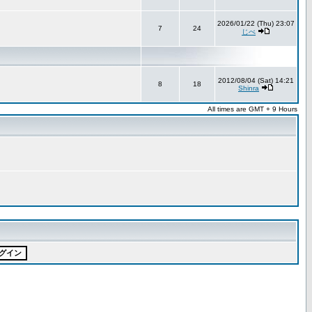
2026/01/22 (Thu) 23:07
7
24
じべ
2012/08/04 (Sat) 14:21
8
18
Shinra
All times are GMT + 9 Hours