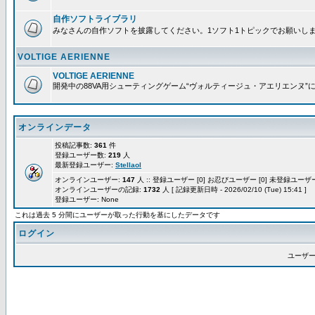
自作ソフトライブラリ
みなさんの自作ソフトを披露してください。1ソフト1トピックでお願いし
VOLTIGE AERIENNE
VOLTIGE AERIENNE
開発中の88VA用シューティングゲーム“ヴォルティージュ・アエリエンヌ”
オンラインデータ
投稿記事数:
361
件
登録ユーザー数:
219
人
最新登録ユーザー:
Stellaol
オンラインユーザー:
147
人 :: 登録ユーザー [0] お忍びユーザー [0] 未登録ユーザー 
オンラインユーザーの記録:
1732
人 [ 記録更新日時 - 2026/02/10 (Tue) 15:41 ]
登録ユーザー: None
これは過去 5 分間にユーザーが取った行動を基にしたデータです
ログイン
ユーザー