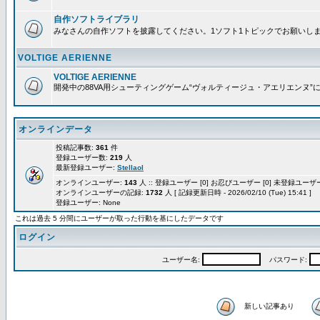
自作ソフトライブラリ
みなさんの自作ソフトを披露してください。1ソフト1トピックでお願いし
VOLTIGE AERIENNE
VOLTIGE AERIENNE
開発中の88VA用シューティングゲーム“ヴォルティージュ・アエリエンヌ”
オンラインデータ
投稿記事数:
361
件
登録ユーザー数:
219
人
最新登録ユーザー:
Stellaol
オンラインユーザー:
143
人 :: 登録ユーザー [0] お忍びユーザー [0] 未登録ユーザー 
オンラインユーザーの記録:
1732
人 [ 記録更新日時 - 2026/02/10 (Tue) 15:41 ]
登録ユーザー: None
これは過去 5 分間にユーザーが取った行動を基にしたデータです
ログイン
ユーザー名:
パスワード:
新しい記事あり