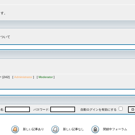
ます。
について
[242] [
Administrator
] [
Moderator
]
名:
パスワード:
自動ログインを有効にする
新しい記事あり
新しい記事なし
閉鎖中フォーラム