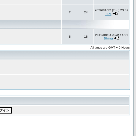
2026/01/22 (Thu) 23:07
7
24
じべ
2012/08/04 (Sat) 14:21
8
18
Shinra
All times are GMT + 9 Hours