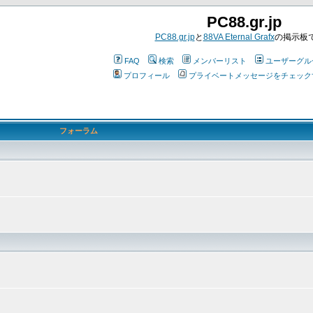
PC88.gr.jp
PC88.gr.jp
と
88VA Eternal Grafx
の掲示板
FAQ
検索
メンバーリスト
ユーザーグル
プロフィール
プライベートメッセージをチェック
フォーラム