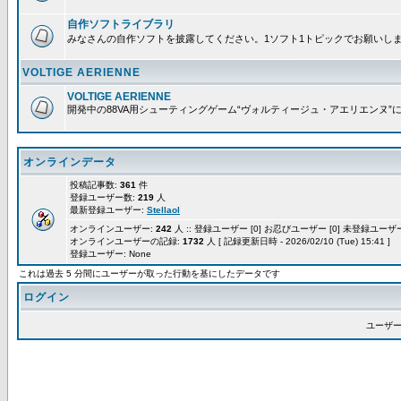
自作ソフトライブラリ
みなさんの自作ソフトを披露してください。1ソフト1トピックでお願いし
VOLTIGE AERIENNE
VOLTIGE AERIENNE
開発中の88VA用シューティングゲーム“ヴォルティージュ・アエリエンヌ”
オンラインデータ
投稿記事数:
361
件
登録ユーザー数:
219
人
最新登録ユーザー:
Stellaol
オンラインユーザー:
242
人 :: 登録ユーザー [0] お忍びユーザー [0] 未登録ユーザー 
オンラインユーザーの記録:
1732
人 [ 記録更新日時 - 2026/02/10 (Tue) 15:41 ]
登録ユーザー: None
これは過去 5 分間にユーザーが取った行動を基にしたデータです
ログイン
ユーザー