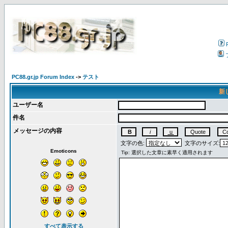
PC88.gr.jp Forum Index
->
テスト
新
ユーザー名
件名
メッセージの内容
文字の色:
文字のサイズ:
Emoticons
すべて表示する