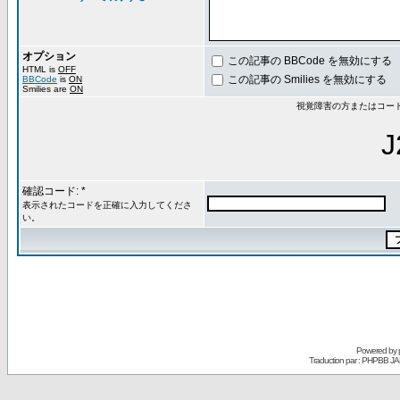
オプション
この記事の BBCode を無効にする
HTML is
OFF
この記事の Smilies を無効にする
BBCode
is
ON
Smilies are
ON
視覚障害の方またはコー
J
確認コード: *
表示されたコードを正確に入力してくださ
い。
Powered by
Traduction par : PHPBB JA